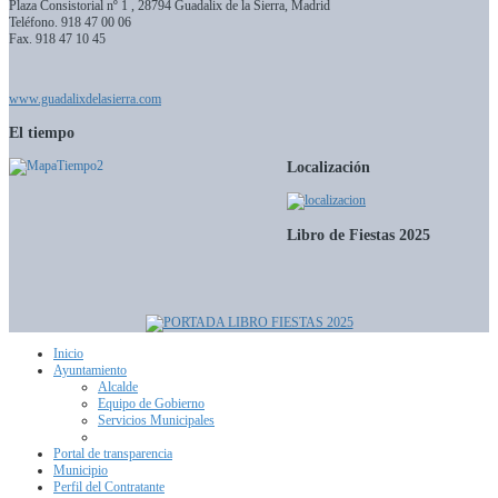
Plaza Consistorial nº 1 , 28794 Guadalix de la Sierra, Madrid
Teléfono.
918 47 00 06
Fax. 918 47 10 45
www.guadalixdelasierra.com
El tiempo
Localización
Libro de Fiestas 2025
Inicio
Ayuntamiento
Alcalde
Equipo de Gobierno
Servicios Municipales
Portal de transparencia
Municipio
Perfil del Contratante