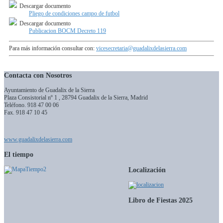
Descargar documento
Pliego de condiciones campo de futbol
Descargar documento
Publicacion BOCM Decreto 119
Para más información consultar con:
vicesecretaria@guadalixdelasierra.com
Contacta con Nosotros
Ayuntamiento de Guadalix de la Sierra
Plaza Consistorial nº 1 , 28794 Guadalix de la Sierra, Madrid
Teléfono.
918 47 00 06
Fax. 918 47 10 45
www.guadalixdelasierra.com
El tiempo
Localización
Libro de Fiestas 2025