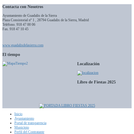
Contacta con Nosotros
Ayuntamiento de Guadalix de la Sierra
Plaza Consistorial nº 1 , 28794 Guadalix de la Sierra, Madrid
Teléfono.
918 47 00 06
Fax. 918 47 10 45
www.guadalixdelasierra.com
El tiempo
Localización
Libro de Fiestas 2025
Inicio
Ayuntamiento
Portal de transparencia
Municipio
Perfil del Contratante